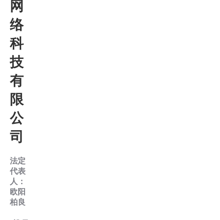
网
络
科
技
有
限
公
司
法定
代表
人：
欧阳
柏良