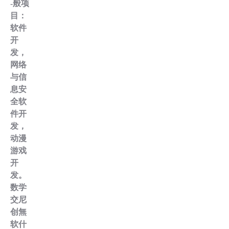
-般项
目：
软件
开
发，
网络
与信
息安
全软
件开
发，
动漫
游戏
开
发。
数学
交尼
创無
软什