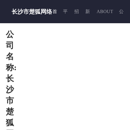
长沙市楚狐网络
首
平
招
新
ABOUT
公
公
科技有限公司
页
台
贤
闻
US
司
司
名
入
纳
动
简
称:
长
驻
士
态
介
沙
市
楚
狐